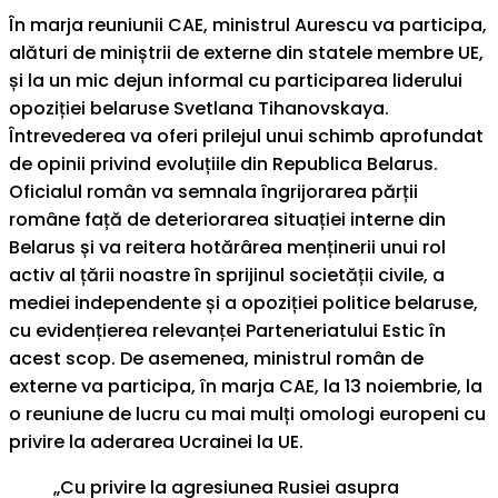
În marja reuniunii CAE, ministrul Aurescu va participa,
alături de miniștrii de externe din statele membre UE,
și la un mic dejun informal cu participarea liderului
opoziției belaruse Svetlana Tihanovskaya.
Întrevederea va oferi prilejul unui schimb aprofundat
de opinii privind evoluțiile din Republica Belarus.
Oficialul român va semnala îngrijorarea părții
române față de deteriorarea situației interne din
Belarus și va reitera hotărârea menținerii unui rol
activ al țării noastre în sprijinul societății civile, a
mediei independente și a opoziției politice belaruse,
cu evidențierea relevanței Parteneriatului Estic în
acest scop. De asemenea, ministrul român de
externe va participa, în marja CAE, la 13 noiembrie, la
o reuniune de lucru cu mai mulți omologi europeni cu
privire la aderarea Ucrainei la UE.
„Cu privire la agresiunea Rusiei asupra