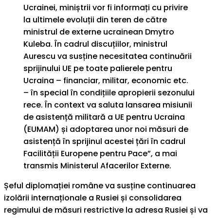
Ucrainei, miniștrii vor fi informați cu privire
la ultimele evoluții din teren de către
ministrul de externe ucrainean Dmytro
Kuleba. În cadrul discuțiilor, ministrul
Aurescu va susține necesitatea continuării
sprijinului UE pe toate palierele pentru
Ucraina – financiar, militar, economic etc.
– în special în condițiile apropierii sezonului
rece. În context va saluta lansarea misiunii
de asistență militară a UE pentru Ucraina
(EUMAM) și adoptarea unor noi măsuri de
asistență în sprijinul acestei țări în cadrul
Facilității Europene pentru Pace”, a mai
transmis Ministerul Afacerilor Externe.
Șeful diplomației române va susține continuarea
izolării internaționale a Rusiei și consolidarea
regimului de măsuri restrictive la adresa Rusiei și va