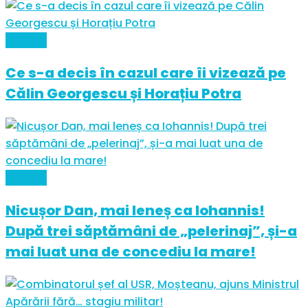
Politică
Ce s-a decis în cazul care îi vizează pe
Călin Georgescu și Horațiu Potra
Politică
Nicușor Dan, mai leneș ca Iohannis!
După trei săptămâni de „pelerinaj”, și-a
mai luat una de concediu la mare!