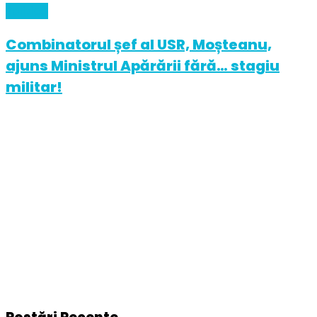
Politică
Combinatorul șef al USR, Moșteanu,
ajuns Ministrul Apărării fără… stagiu
militar!