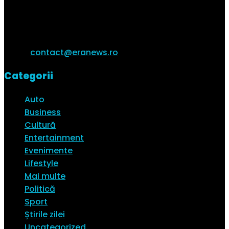
Toate știrile tale de interes într-un singur loc. Citește
cele mai interesante știri ale zile și vezi ultimele
trenduri ale momentului.
Email:
contact@eranews.ro
Categorii
Auto
Business
Cultură
Entertainment
Evenimente
Lifestyle
Mai multe
Politică
Sport
Știrile zilei
Uncategorized