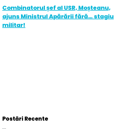
Combinatorul șef al USR, Moșteanu,
ajuns Ministrul Apărării fără… stagiu
militar!
Postări Recente