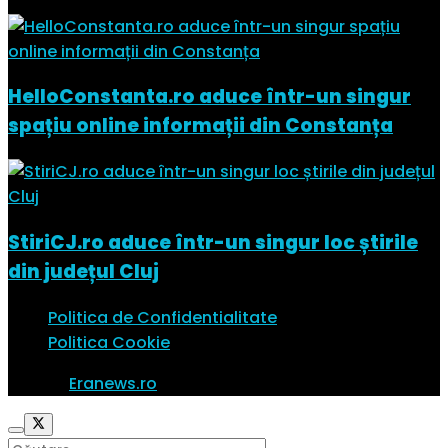
HelloConstanta.ro aduce într-un singur
spațiu online informații din Constanța
StiriCJ.ro aduce într-un singur loc știrile
din județul Cluj
Politica de Confidentialitate
Politica Cookie
© 2023
Eranews.ro
Toate drepturile rezervate.