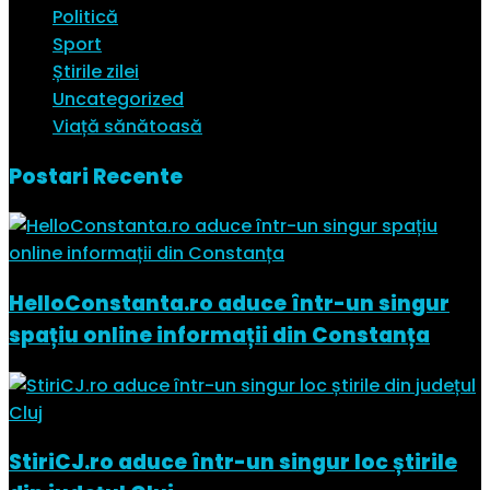
Politică
Sport
Știrile zilei
Uncategorized
Viață sănătoasă
Postari Recente
HelloConstanta.ro aduce într-un singur
spațiu online informații din Constanța
StiriCJ.ro aduce într-un singur loc știrile