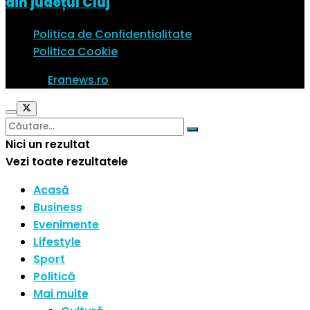
din județul Cluj
Politica de Confidentialitate
Politica Cookie
© 2023
Eranews.ro
Toate drepturile rezervate.
Nici un rezultat
Vezi toate rezultatele
Acasă
Business
Evenimente
Lifestyle
Sport
Politică
Mai multe