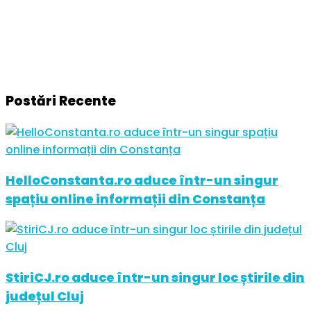
Postări Recente
HelloConstanta.ro aduce într-un singur
spațiu online informații din Constanța
StiriCJ.ro aduce într-un singur loc știrile din
județul Cluj