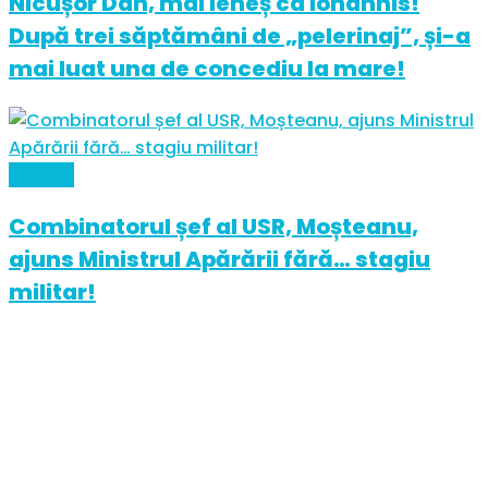
Nicușor Dan, mai leneș ca Iohannis!
După trei săptămâni de „pelerinaj”, și-a
mai luat una de concediu la mare!
Politică
Combinatorul șef al USR, Moșteanu,
ajuns Ministrul Apărării fără… stagiu
militar!