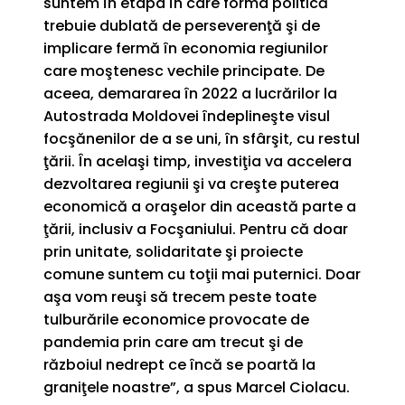
suntem în etapa în care forma politică
trebuie dublată de perseverenţă şi de
implicare fermă în economia regiunilor
care moştenesc vechile principate. De
aceea, demararea în 2022 a lucrărilor la
Autostrada Moldovei îndeplineşte visul
focşănenilor de a se uni, în sfârşit, cu restul
ţării. În acelaşi timp, investiţia va accelera
dezvoltarea regiunii şi va creşte puterea
economică a oraşelor din această parte a
ţării, inclusiv a Focşaniului. Pentru că doar
prin unitate, solidaritate şi proiecte
comune suntem cu toţii mai puternici. Doar
aşa vom reuşi să trecem peste toate
tulburările economice provocate de
pandemia prin care am trecut şi de
războiul nedrept ce încă se poartă la
graniţele noastre”, a spus Marcel Ciolacu.