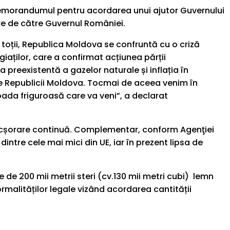
, Memorandumul pentru acordarea unui ajutor Guvernului
ire de către Guvernul României.
oții, Republica Moldova se confruntă cu o criză
aților, care a confirmat acțiunea părții
preexistentă a gazelor naturale și inflația în
ale Republicii Moldova. Tocmai de aceea venim în
ioada friguroasă care va veni”, a declarat
e micșorare continuă. Complementar, conform Agenţiei
ntre cele mai mici din UE, iar în prezent lipsa de
 de 200 mii metrii steri (cv.130 mii metri cubi) lemn
rmalităților legale vizând acordarea cantității