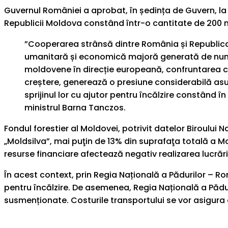
Guvernul României a aprobat, în ședința de Guvern, la
Republicii Moldova constând într-o cantitate de 200 mi
”Cooperarea strânsă dintre România și Republica
umanitară și economică majoră generată de numărul
moldovene în direcție europeană, confruntarea cu c
creștere, generează o presiune considerabilă asu
sprijinul lor cu ajutor pentru încălzire constând 
ministrul Barna Tanczos.
Fondul forestier al Moldovei, potrivit datelor Biroulu
„Moldsilva”, mai puţin de 13% din suprafaţa totală a Mo
resurse financiare afectează negativ realizarea lucrăr
În acest context, prin Regia Națională a Pădurilor – Rom
pentru încălzire. De asemenea, Regia Națională a Pădur
susmenționate. Costurile transportului se vor asigura 