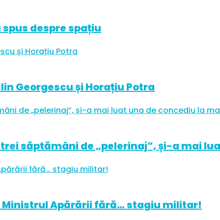
 a spus despre spațiu
ălin Georgescu și Horațiu Potra
trei săptămâni de „pelerinaj”, și-a mai lu
Ministrul Apărării fără… stagiu militar!