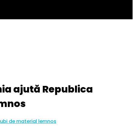
a ajută Republica
emnos