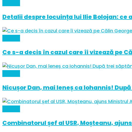
Politică
Detalii despre locuința lui Ilie Bolojan: ce
Politică
Ce s-a decis în cazul care îi vizează pe C
Politică
Nicușor Dan, mai leneș ca Iohannis! După 
Politică
Combinatorul șef al USR, Moșteanu, ajuns 