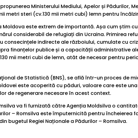
 propunerea Ministerului Mediului, Apelor și Pădurilor
i metri steri (cv.130 mii metri cubi) lemn pentru încălz
 Moldova este extrem de importantă. Așa cum știm cu t
 considerabil de refugiați din Ucraina. Primirea refugi
onsecințele indirecte ale războiului, cumulate cu criza 
pra finanțelor publice și a capacității administrative 
în 130 mii metri cubi de lemn, atât de necesar pentru per
i Naţional de Statistică (BNS), se află într-un proces d
ldovei este acoperită cu păduri, valoare care este una di
ilor de regenerare necesare în acest context.
silva va fi furnizată către Agenția Moldsilva o cantitate
ilor – Romsilva este împuternicită pentru încheierea fo
din bugetul Regiei Naționale a Pădurilor – Romsilva.