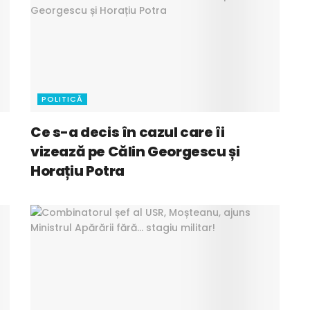
POLITICĂ
Ce s-a decis în cazul care îi
vizează pe Călin Georgescu și
Horațiu Potra