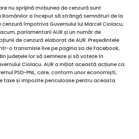
care nu sprijină moțiunea de cenzură sunt
ea Românilor a început să strângă semnături de la
 cenzură împotriva Guvernului lui Marcel Ciolacu,
acum, parlamentarii AUR și un număr de
oțiunii de cenzură elaborat de AUR. Președintele
ntr-o transmisie live pe pagina sa de Facebook,
in județele lor să semneze și să voteze în
ernului Ciolacu. AUR a inițiat această acțiune ca
vernul PSD-PNL, care, conform unor economiști,
 taxe și impozite periculoase pentru aceasta.