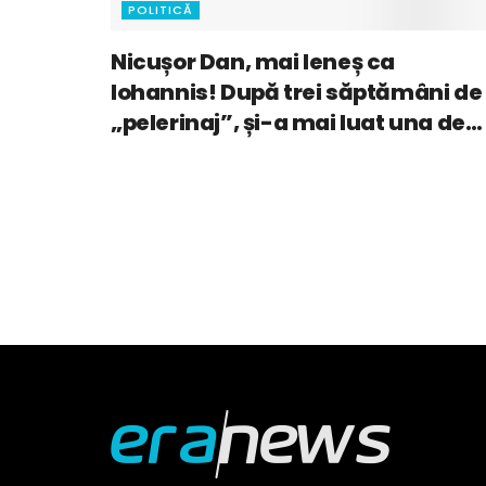
POLITICĂ
Nicușor Dan, mai leneș ca
Iohannis! După trei săptămâni de
„pelerinaj”, și-a mai luat una de
concediu la mare!