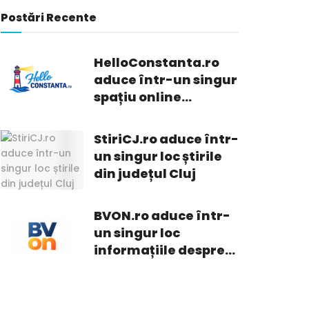
Postări Recente
HelloConstanta.ro
aduce într-un singur
spațiu online
informații din
Constanța
StiriCJ.ro aduce într-
un singur loc știrile
din județul Cluj
BVON.ro aduce într-
un singur loc
informațiile despre
ceea ce se întâmplă
în Brașov