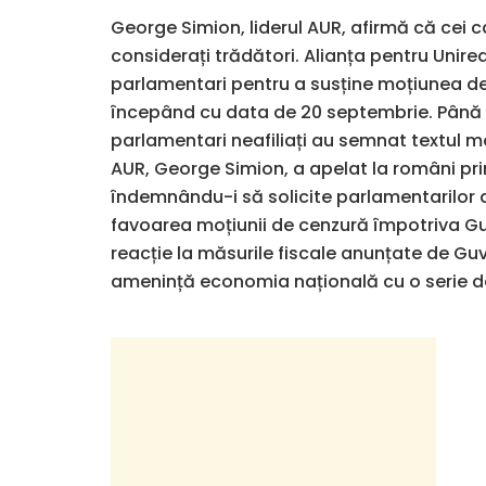
George Simion, liderul AUR, afirmă că cei 
considerați trădători. Alianța pentru Unir
parlamentari pentru a susține moțiunea de
începând cu data de 20 septembrie. Până 
parlamentari neafiliați au semnat textul m
AUR, George Simion, a apelat la români pri
îndemnându-i să solicite parlamentarilor d
favoarea moțiunii de cenzură împotriva Guv
reacție la măsurile fiscale anunțate de Gu
amenință economia națională cu o serie de