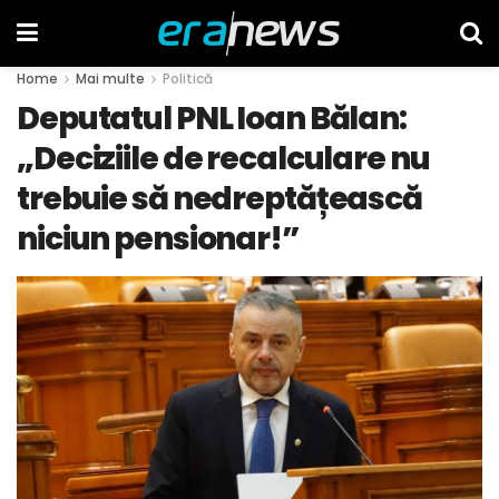
Home
Mai multe
Politică
Deputatul PNL Ioan Bălan:
„Deciziile de recalculare nu
trebuie să nedreptățească
niciun pensionar!”