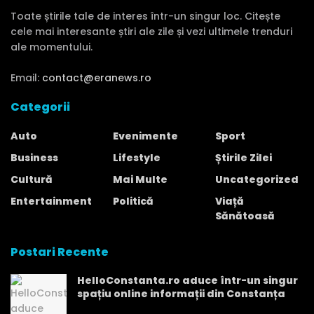
Toate știrile tale de interes într-un singur loc. Citește
cele mai interesante știri ale zile și vezi ultimele trenduri
ale momentului.
Email:
contact@eranews.ro
Categorii
Auto
Evenimente
Sport
Business
Lifestyle
Știrile Zilei
Cultură
Mai Multe
Uncategorized
Entertainment
Politică
Viață
Sănătoasă
Postari Recente
HelloConstanta.ro aduce într-un singur
spațiu online informații din Constanța