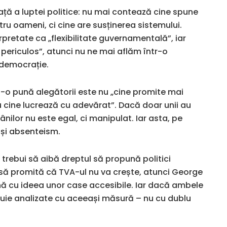
față a luptei politice: nu mai contează cine spune
ru oameni, ci cine are susținerea sistemului.
rpretate ca „flexibilitate guvernamentală”, iar
 periculos”, atunci nu ne mai aflăm într-o
 democrație.
i-o pună alegătorii este nu „cine promite mai
ru cine lucrează cu adevărat”. Dacă doar unii au
ilor nu este egal, ci manipulat. Iar asta, pe
 și absenteism.
trebui să aibă dreptul să propună politici
să promită că TVA-ul nu va crește, atunci George
ină cu ideea unor case accesibile. Iar dacă ambele
ebuie analizate cu aceeași măsură – nu cu dublu