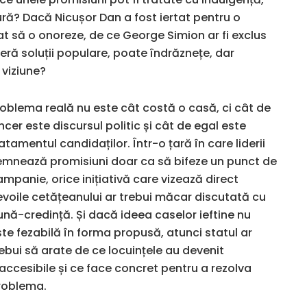
ură? Dacă Nicușor Dan a fost iertat pentru o
at să o onoreze, de ce George Simion ar fi exclus
ră soluții populare, poate îndrăznețe, dar
 viziune?
roblema reală nu este cât costă o casă, ci cât de
ncer este discursul politic și cât de egal este
atamentul candidaților. Într-o țară în care liderii
emnează promisiuni doar ca să bifeze un punct de
mpanie, orice inițiativă care vizează direct
evoile cetățeanului ar trebui măcar discutată cu
ună-credință. Și dacă ideea caselor ieftine nu
te fezabilă în forma propusă, atunci statul ar
ebui să arate de ce locuințele au devenit
accesibile și ce face concret pentru a rezolva
roblema.