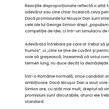
Reacțiile disproporționate reflectă o altă 
adevărul sau cine chiar încearcă ceva pent
Dacă promisiunile lui Nicușor Dan sunt inte
cele ale lui George Simion drept „populism
competiție de idei, ci într-un simulacru de
Adevărata întrebare pe care ar trebui să ș
frumos”, ci „cine se ține de cuvânt și pent
voie să greșească, înseamnă că votul român
termen lung, nu duce decât la deznădejde
Într-o Românie normală, orice candidat ar 
ambițioase. Dacă Nicușor Dan a avut voie 
Simion are, cu atât mai mult, dreptul să v
promisiuni sunt discutabile, atunci ele tr
standard.