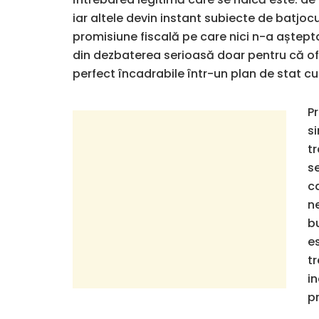
iar altele devin instant subiecte de batjoc
promisiune fiscală pe care nici n-a aștept
din dezbaterea serioasă doar pentru că ofe
perfect încadrabile într-un plan de stat cu
P
si
tr
s
ca
n
b
es
tr
in
p