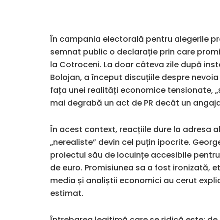
În campania electorală pentru alegerile pr
semnat public o declarație prin care promi
la Cotroceni. La doar câteva zile după insta
Bolojan, a început discuțiile despre nevoia u
fața unei realități economice tensionate, 
mai degrabă un act de PR decât un angaja
În acest context, reacțiile dure la adresa 
„nerealiste” devin cel puțin ipocrite. Georg
proiectul său de locuințe accesibile pentr
de euro. Promisiunea sa a fost ironizată, e
media și analiștii economici au cerut expli
estimat.
Întrebarea legitimă care se ridică este: de 