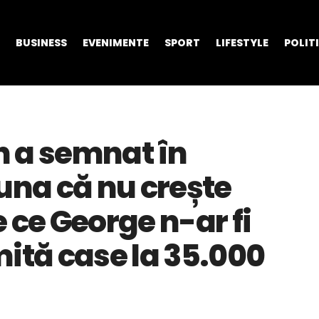
BUSINESS
EVENIMENTE
SPORT
LIFESTYLE
POLIT
n a semnat în
na că nu crește
 ce George n-ar fi
mită case la 35.000