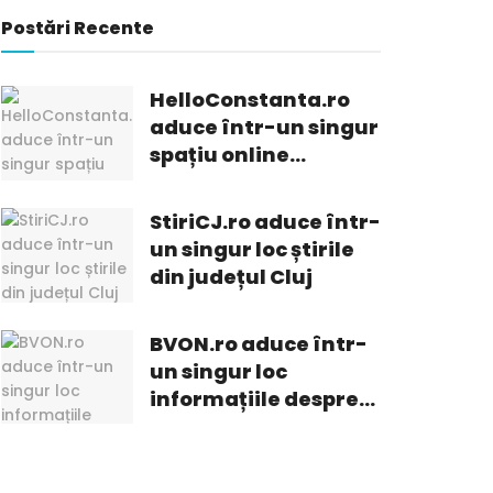
Postări Recente
HelloConstanta.ro
aduce într-un singur
spațiu online
informații din
Constanța
StiriCJ.ro aduce într-
un singur loc știrile
din județul Cluj
BVON.ro aduce într-
un singur loc
informațiile despre
ceea ce se întâmplă
în Brașov