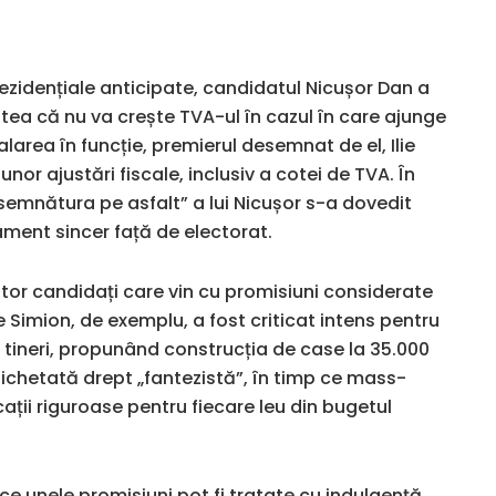
ezidențiale anticipate, candidatul Nicușor Dan a
tea că nu va crește TVA-ul în cazul în care ajunge
larea în funcție, premierul desemnat de el, Ilie
nor ajustări fiscale, inclusiv a cotei de TVA. În
„semnătura pe asfalt” a lui Nicușor s-a dovedit
ment sincer față de electorat.
altor candidați care vin cu promisiuni considerate
e Simion, de exemplu, a fost criticat intens pentru
u tineri, propunând construcția de case la 35.000
tichetată drept „fantezistă”, în timp ce mass-
cații riguroase pentru fiecare leu din bugetul
ce unele promisiuni pot fi tratate cu indulgență,