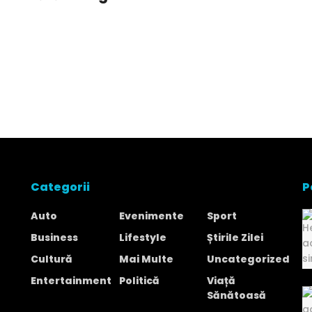
Categorii
P
Auto
Evenimente
Sport
Business
Lifestyle
Știrile Zilei
Cultură
Mai Multe
Uncategorized
Entertainment
Politică
Viață
Sănătoasă