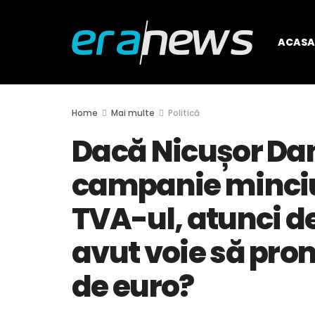
ACASA
Home
Mai multe
Politică
Dacă Nicușor Da
campanie minciu
TVA-ul, atunci de
avut voie să pro
de euro?