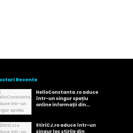
ostari Recente
HelloConstanta.ro aduce
într-un singur spațiu
online informații din
Constanța
StiriCJ.ro aduce într-un
singur loc știrile din