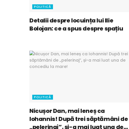
POLITICĂ
Detalii despre locuința lui Ilie
Bolojan: ce a spus despre spațiu
POLITICĂ
Nicușor Dan, mai leneș ca
Iohannis! După trei săptămâni de
„pelerinaj”, și-a mai luat una de