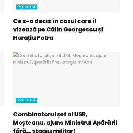
POLITICĂ
Ce s-a decis în cazul care îi
vizează pe Călin Georgescu și
Horațiu Potra
POLITICĂ
Combinatorul șef al USR,
Moșteanu, ajuns Ministrul Apărării
fără… stagiu militar!