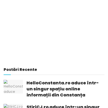
Postări Recente
HelloConstanta.ro aduce într-
un singur spațiu online
informații din Constanța
StiriCJ.ro aduce într-un singur