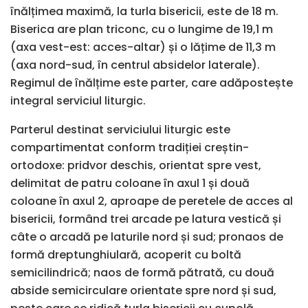
înălțimea maximă, la turla bisericii, este de 18 m.
Biserica are plan triconc, cu o lungime de 19,1 m
(axa vest-est: acces-altar) și o lățime de 11,3 m
(axa nord-sud, în centrul absidelor laterale).
Regimul de înălțime este parter, care adăpostește
integral serviciul liturgic.
Parterul destinat serviciului liturgic este
compartimentat conform tradiției creștin-
ortodoxe: pridvor deschis, orientat spre vest,
delimitat de patru coloane în axul 1 și două
coloane în axul 2, aproape de peretele de acces al
bisericii, formând trei arcade pe latura vestică și
câte o arcadă pe laturile nord și sud; pronaos de
formă dreptunghiulară, acoperit cu boltă
semicilindrică; naos de formă pătrată, cu două
abside semicirculare orientate spre nord și sud,