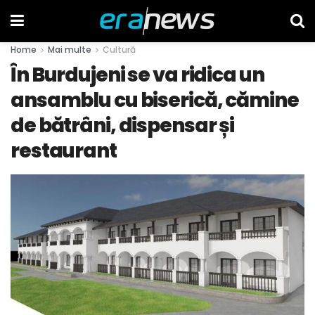
Home
Mai multe
Cultură
În Burdujeni se va ridica un
ansamblu cu biserică, cămine
de bătrâni, dispensar și
restaurant