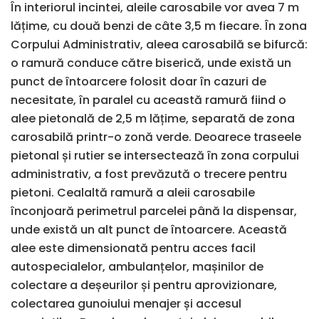
În interiorul incintei, aleile carosabile vor avea 7 m
lățime, cu două benzi de câte 3,5 m fiecare. În zona
Corpului Administrativ, aleea carosabilă se bifurcă:
o ramură conduce către biserică, unde există un
punct de întoarcere folosit doar în cazuri de
necesitate, în paralel cu această ramură fiind o
alee pietonală de 2,5 m lățime, separată de zona
carosabilă printr-o zonă verde. Deoarece traseele
pietonal și rutier se intersectează în zona corpului
administrativ, a fost prevăzută o trecere pentru
pietoni. Cealaltă ramură a aleii carosabile
înconjoară perimetrul parcelei până la dispensar,
unde există un alt punct de întoarcere. Această
alee este dimensionată pentru acces facil
autospecialelor, ambulanțelor, mașinilor de
colectare a deșeurilor și pentru aprovizionare,
colectarea gunoiului menajer și accesul