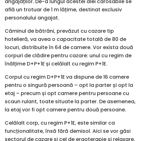
angajaților. De-a lungul acestei alei carosabile se
află un trotuar de 1 m lățime, destinat exclusiv
personalului angajat.
Căminul de bătrâni, prevăzut cu cazare tip
hotelieră, va avea o capacitate totală de 80 de
locuri, distribuite în 64 de camere. Vor exista două
corpuri de clădire pentru cazare: unul cu regim de
înălțime D+P+1E și celălalt cu regim P+1E.
Corpul cu regim D+P+1E va dispune de 16 camere
pentru o singură persoană – opt la parter și opt la
etaj – precum și opt camere pentru persoane cu
scaun rulant, toate situate la parter. De asemenea,
la etaj vor fi opt camere pentru două persoane.
Celălalt corp, cu regim P+1E, este similar ca
funcționalitate, însă fără demisol. Aici se vor găsi
sectorul de cazare și cel de ergoterapie și relaxare,