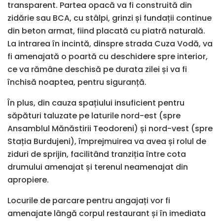
transparent. Partea opacă va fi construită din
zidărie sau BCA, cu stâlpi, grinzi și fundații continue
din beton armat, fiind placată cu piatră naturală.
La intrarea în incintă, dinspre strada Cuza Vodă, va
fi amenajată o poartă cu deschidere spre interior,
ce va rămâne deschisă pe durata zilei și va fi
închisă noaptea, pentru siguranță.
În plus, din cauza spațiului insuficient pentru
săpături taluzate pe laturile nord-est (spre
Ansamblul Mănăstirii Teodoreni) și nord-vest (spre
Stația Burdujeni), împrejmuirea va avea și rolul de
ziduri de sprijin, facilitând tranziția între cota
drumului amenajat și terenul neamenajat din
apropiere.
Locurile de parcare pentru angajați vor fi
amenajate lângă corpul restaurant și în imediata