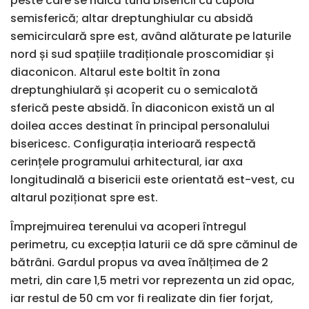
peste care se ridică turla bisericii cu cupolă
semisferică; altar dreptunghiular cu absidă
semicirculară spre est, având alăturate pe laturile
nord și sud spațiile tradiționale proscomidiar și
diaconicon. Altarul este boltit în zona
dreptunghiulară și acoperit cu o semicalotă
sferică peste absidă. În diaconicon există un al
doilea acces destinat în principal personalului
bisericesc. Configurația interioară respectă
cerințele programului arhitectural, iar axa
longitudinală a bisericii este orientată est-vest, cu
altarul poziționat spre est.
Împrejmuirea terenului va acoperi întregul
perimetru, cu excepția laturii ce dă spre căminul de
bătrâni. Gardul propus va avea înălțimea de 2
metri, din care 1,5 metri vor reprezenta un zid opac,
iar restul de 50 cm vor fi realizate din fier forjat,