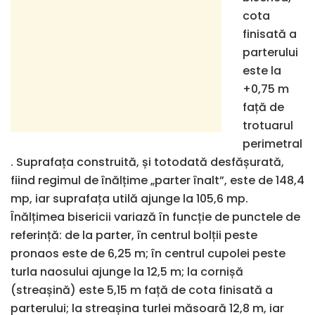
cota
finisată a
parterului
este la
+0,75 m
față de
trotuarul
perimetral
. Suprafața construită, și totodată desfășurată,
fiind regimul de înălțime „parter înalt”, este de 148,4
mp, iar suprafața utilă ajunge la 105,6 mp.
Înălțimea bisericii variază în funcție de punctele de
referință: de la parter, în centrul bolții peste
pronaos este de 6,25 m; în centrul cupolei peste
turla naosului ajunge la 12,5 m; la cornișă
(streașină) este 5,15 m față de cota finisată a
parterului; la streașina turlei măsoară 12,8 m, iar