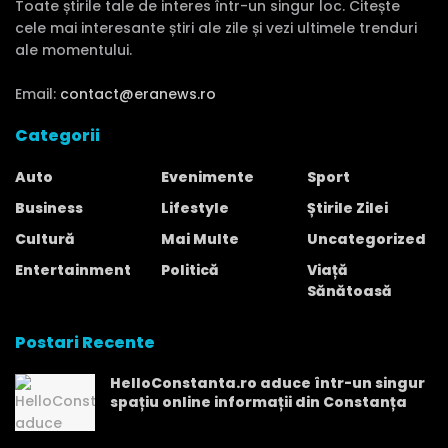
Toate știrile tale de interes într-un singur loc. Citește
cele mai interesante știri ale zile și vezi ultimele trenduri
ale momentului.
Email:
contact@eranews.ro
Categorii
Auto
Evenimente
Sport
Business
Lifestyle
Știrile Zilei
Cultură
Mai Multe
Uncategorized
Entertainment
Politică
Viață
Sănătoasă
Postari Recente
HelloConstanta.ro aduce într-un singur
spațiu online informații din Constanța