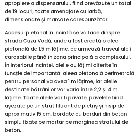
apropiere a dispensarului, fiind prevăzute un total
de 19 locuri, toate amenajate cu iarbă,
dimensionate și marcate corespunzător.
Accesul pietonal în incintă se va face dinspre
strada Cuza Vodă, unde a fost creată o alee
pietonală de 1,5 m lățime, ce urmează traseul aleii
carosabile până în zona principală a complexului.
În interiorul incintei, aleile au lățimi diferite în
funcție de importanță: aleea pietonală perimetrală
pentru personal va avea 1 m lățime, iar aleile
destinate bătrânilor vor varia între 2,2 și 4 m
lățime. Toate aleile vor fi pavate, pavelele fiind
așezate pe un strat filtrant de pietriș și nisip de
aproximativ 15 cm, bordate cu borduri din beton
simplu fixate pe mortar pe marginea stratului de
beton.