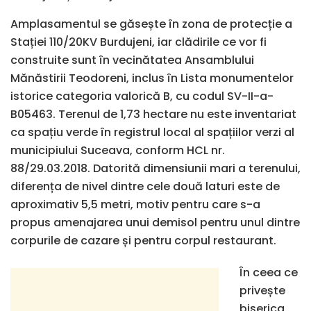
Amplasamentul se găsește în zona de protecție a
Stației 110/20KV Burdujeni, iar clădirile ce vor fi
construite sunt în vecinătatea Ansamblului
Mănăstirii Teodoreni, inclus în Lista monumentelor
istorice categoria valorică B, cu codul SV-II-a-
B05463. Terenul de 1,73 hectare nu este inventariat
ca spațiu verde în registrul local al spațiilor verzi al
municipiului Suceava, conform HCL nr.
88/29.03.2018. Datorită dimensiunii mari a terenului,
diferența de nivel dintre cele două laturi este de
aproximativ 5,5 metri, motiv pentru care s-a
propus amenajarea unui demisol pentru unul dintre
corpurile de cazare și pentru corpul restaurant.
În ceea ce
privește
biserica,