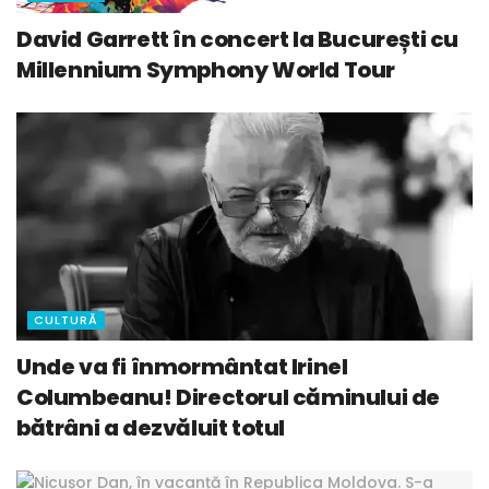
David Garrett în concert la București cu
Millennium Symphony World Tour
CULTURĂ
Unde va fi înmormântat Irinel
Columbeanu! Directorul căminului de
bătrâni a dezvăluit totul