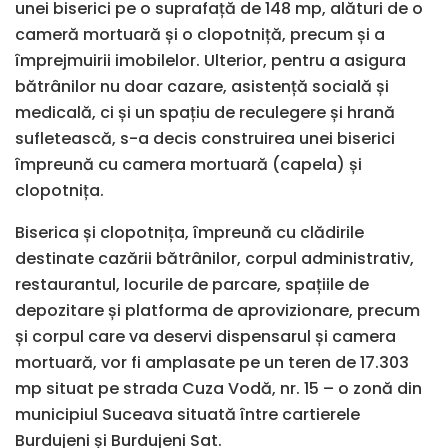
unei biserici pe o suprafață de 148 mp, alături de o
cameră mortuară și o clopotniță, precum și a
împrejmuirii imobilelor. Ulterior, pentru a asigura
bătrânilor nu doar cazare, asistență socială și
medicală, ci și un spațiu de reculegere și hrană
sufletească, s-a decis construirea unei biserici
împreună cu camera mortuară (capela) și
clopotnița.
Biserica și clopotnița, împreună cu clădirile
destinate cazării bătrânilor, corpul administrativ,
restaurantul, locurile de parcare, spațiile de
depozitare și platforma de aprovizionare, precum
și corpul care va deservi dispensarul și camera
mortuară, vor fi amplasate pe un teren de 17.303
mp situat pe strada Cuza Vodă, nr. 15 – o zonă din
municipiul Suceava situată între cartierele
Burdujeni și Burdujeni Sat.