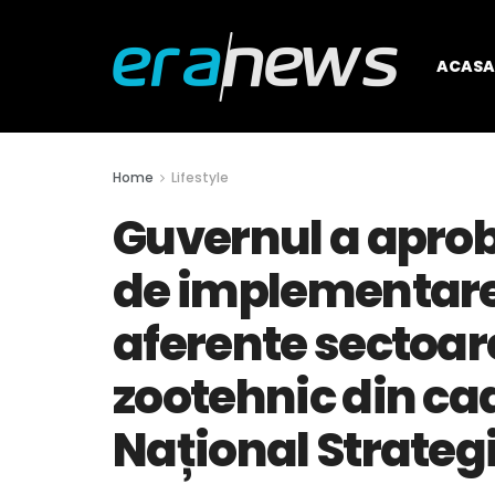
ACASA
Home
Lifestyle
Guvernul a aprob
de implementare 
aferente sectoare
zootehnic din cad
Național Strategi