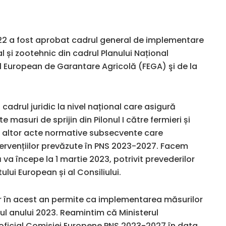
22 a fost aprobat cadrul general de implementare
l și zootehnic din cadrul Planului Național
l European de Garantare Agricolă (FEGA) şi de la
cadrul juridic la nivel național care asigură
e masuri de sprijin din Pilonul I către fermieri și
rea altor acte normative subsecvente care
tervențiilor prevăzute în PNS 2023-2027. Facem
va începe la 1 martie 2023, potrivit prevederilor
lui European și al Consiliului.
or în acest an permite ca implementarea măsurilor
tul anului 2023. Reamintim că Ministerul
is oficial Comisiei Europene PNS 2023-2027 în data