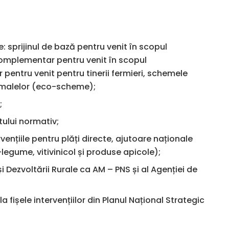
e: sprijinul de bază pentru venit în scopul
v complementar pentru venit în scopul
r pentru venit pentru tinerii fermieri, schemele
imalelor (eco-scheme);
;
ctului normativ;
rvențiile pentru plăți directe, ajutoare naționale
-legume, vitivinicol și produse apicole);
 și Dezvoltării Rurale ca AM – PNS și al Agenției de
la fișele intervențiilor din Planul Național Strategic