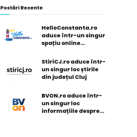
Postări Recente
HelloConstanta.ro
aduce într-un singur
spațiu online
informații din
Constanța
StiriCJ.ro aduce într-
un singur loc știrile
din județul Cluj
BVON.ro aduce într-
un singur loc
informațiile despre
ceea ce se întâmplă
în Brașov