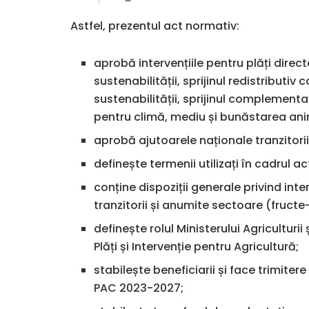
Astfel, prezentul act normativ:
aprobă intervențiile pentru plăți direct
sustenabilității, sprijinul redistributi
sustenabilității, sprijinul complementa
pentru climă, mediu și bunăstarea an
aprobă ajutoarele naționale tranzitorii
definește termenii utilizați în cadrul a
conține dispoziții generale privind inte
tranzitorii și anumite sectoare (fructe
definește rolul Ministerului Agriculturii
Plăți și Intervenție pentru Agricultură;
stabilește beneficiarii și face trimitere 
PAC 2023-2027;