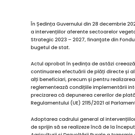
În Ședința Guvernului din 28 decembrie 20
a intervențiilor aferente sectoarelor vegeta
Strategic 2023 – 2027, finanţate din Fondu
bugetul de stat.
Actul aprobat în ședința de astăzi creează 
continuarea efectuării de plăți directe și alt
alți beneficiari, precum și pentru realiza
reglementează condițiile implementării in
precizarea că depunerea cererilor de plată 
Regulamentului (UE) 2115/2021 al Parlamentu
Adoptarea cadrului general al intervențiil
de sprijin să se realizeze încă de la începu
Agriculturii și Dezvoltării Rurale a transm