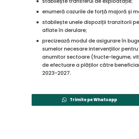
stabilește transferul de exploatație;
enumeră cazurile de forță majoră și mo
stabilește unele dispoziții tranzitorii 
aflate în derulare;
precizează modul de asigurare în bugetul
sumelor necesare intervențiilor pentru p
anumitor sectoare (fructe-legume, viti
de efectuare a plăților către beneficiar
2023-2027.
Trimite pe Whatsapp