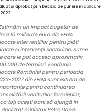
luat și aprobat prin Decizia de punere în aplicare
 2022.
Estimăm un impact bugetar de
irca
10
miliarde euro din FEGA
locate intervențiilor pentru plăți
irecte și intervenții sectoriale, sume
e care le pot accesa aproximativ
00.000 de fermieri. Fondurile
locate României pentru perioada
023-2027 din FEGA sunt extrem de
mportante pentru continuarea
onsolidării veniturilor fermierilor,
a toți acești bani să ajungă în
a declarat ministrul Petre Daea.