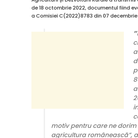
de 18 octombrie 2022, documentul fiind eva
a Comisiei C(2022)8783 din 07 decembrie
”
c
a
d
p
8
a
2
i
c
motiv pentru care ne dorim c
agricultura românească
”, 