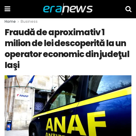
Home
Business
Fraudă de aproximativ 1
milion de lei descoperită la un
operator economic din judeţul
Iaşi