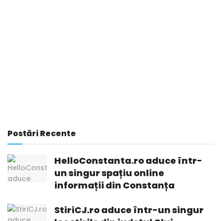
Postări Recente
HelloConstanta.ro aduce într-
un singur spațiu online
informații din Constanța
StiriCJ.ro aduce într-un singur