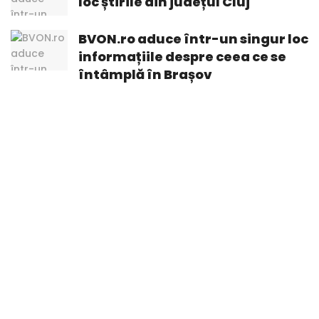
loc știrile din județul Cluj
BVON.ro aduce într-un singur loc
informațiile despre ceea ce se
întâmplă în Brașov