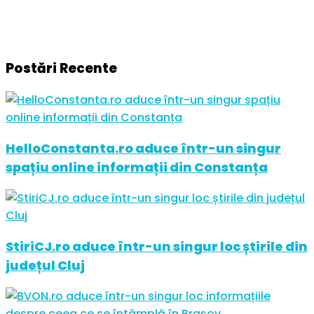
Postări Recente
HelloConstanta.ro aduce într-un singur
spațiu online informații din Constanța
StiriCJ.ro aduce într-un singur loc știrile din
județul Cluj