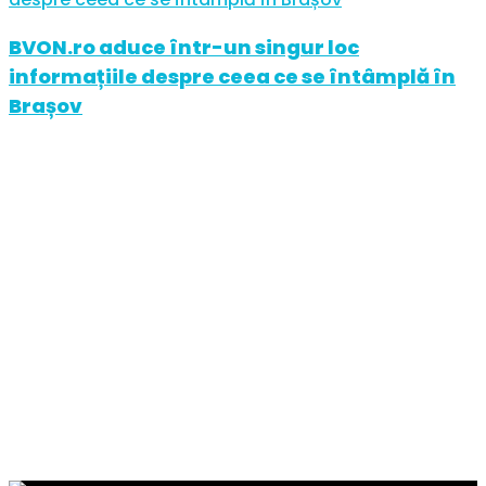
BVON.ro aduce într-un singur loc
informațiile despre ceea ce se întâmplă în
Brașov