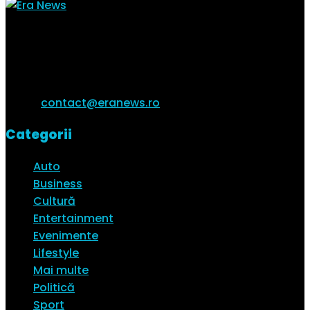
Toate știrile tale de interes într-un singur loc. Citește
cele mai interesante știri ale zile și vezi ultimele
trenduri ale momentului.
Email:
contact@eranews.ro
Categorii
Auto
Business
Cultură
Entertainment
Evenimente
Lifestyle
Mai multe
Politică
Sport