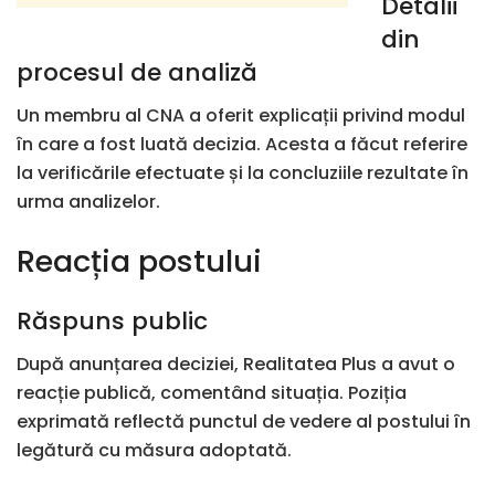
Detalii
din
procesul de analiză
Un membru al
CNA
a oferit explicații privind modul
în care a fost luată decizia. Acesta a făcut referire
la verificările efectuate și la concluziile rezultate în
urma analizelor.
Reacția postului
Răspuns public
După anunțarea deciziei,
Realitatea Plus
a avut o
reacție publică, comentând situația. Poziția
exprimată reflectă punctul de vedere al postului în
legătură cu măsura adoptată.