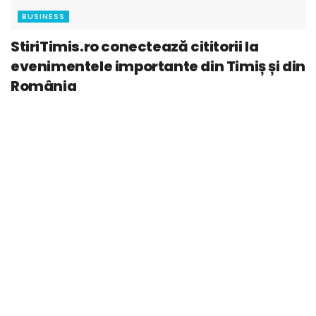
BUSINESS
StiriTimis.ro conectează cititorii la
evenimentele importante din Timiș și din
România