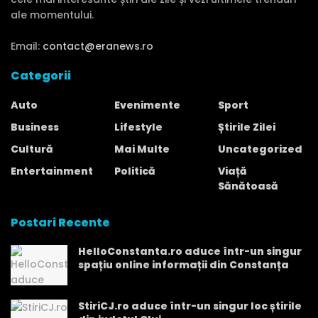
ale momentului.
Email:
contact@eranews.ro
Categorii
Auto
Evenimente
Sport
Business
Lifestyle
Știrile Zilei
Cultură
Mai Multe
Uncategorized
Entertainment
Politică
Viață
Sănătoasă
Postari Recente
HelloConstanta.ro aduce într-un singur
spațiu online informații din Constanța
StiriCJ.ro aduce într-un singur loc știrile