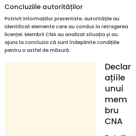
Concluziile autorităților
Potrivit informațiilor prezentate, autoritățile au
identificat elemente care au condus la retragerea
licenței. Membrii
CNA
au analizat situația și au
ajuns la concluzia că sunt îndeplinite condițiile
pentru o astfel de măsură.
Declar
ațiile
unui
mem
bru
CNA