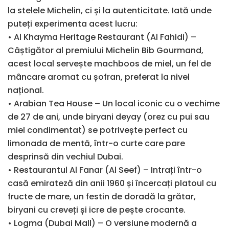
la stelele Michelin, ci și la autenticitate. Iată unde
puteți experimenta acest lucru:
• Al Khayma Heritage Restaurant (Al Fahidi) –
Câștigător al premiului Michelin Bib Gourmand,
acest local servește machboos de miel, un fel de
mâncare aromat cu șofran, preferat la nivel
național.
• Arabian Tea House – Un local iconic cu o vechime
de 27 de ani, unde biryani deyay (orez cu pui sau
miel condimentat) se potrivește perfect cu
limonada de mentă, într-o curte care pare
desprinsă din vechiul Dubai.
• Restaurantul Al Fanar (Al Seef) – Intrați într-o
casă emirateză din anii 1960 și încercați platoul cu
fructe de mare, un festin de doradă la grătar,
biryani cu creveți și icre de pește crocante.
• Logma (Dubai Mall) – O versiune modernă a