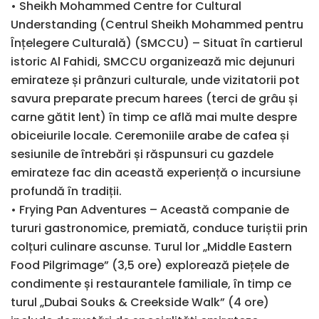
• Sheikh Mohammed Centre for Cultural
Understanding (Centrul Sheikh Mohammed pentru
Înțelegere Culturală) (SMCCU) – Situat în cartierul
istoric Al Fahidi, SMCCU organizează mic dejunuri
emirateze și prânzuri culturale, unde vizitatorii pot
savura preparate precum harees (terci de grâu și
carne gătit lent) în timp ce află mai multe despre
obiceiurile locale. Ceremoniile arabe de cafea și
sesiunile de întrebări și răspunsuri cu gazdele
emirateze fac din această experiență o incursiune
profundă în tradiții.
• Frying Pan Adventures – Această companie de
tururi gastronomice, premiată, conduce turiștii prin
colțuri culinare ascunse. Turul lor „Middle Eastern
Food Pilgrimage” (3,5 ore) explorează piețele de
condimente și restaurantele familiale, în timp ce
turul „Dubai Souks & Creekside Walk” (4 ore)