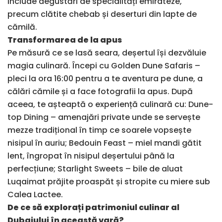
include degustări de specialități emirateze,
precum clătite chebab și deserturi din lapte de
cămilă.
Transformarea de la apus
Pe măsură ce se lasă seara, deșertul își dezvăluie
magia culinară. Începi cu Golden Dune Safaris –
pleci la ora 16:00 pentru a te aventura pe dune, a
călări cămile și a face fotografii la apus. După
aceea, te așteaptă o experiență culinară cu: Dune-
top Dining – amenajări private unde se servește
mezze tradițional în timp ce soarele vopsește
nisipul în auriu; Bedouin Feast – miel mandi gătit
lent, îngropat în nisipul deșertului până la
perfecțiune; Starlight Sweets – bile de aluat
Luqaimat prăjite proaspăt și stropite cu miere sub
Calea Lactee.
De ce să explorați patrimoniul culinar al
Dubaiului în această vară?