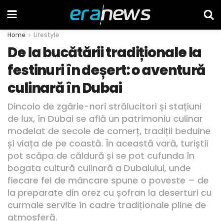
Home
Lifestyle
De la bucătării tradiționale la
festinuri în deșert: o aventură
culinară în Dubai
Dincolo de zgârie-nori strălucitori și stațiuni
de lux, în Dubai se află un patrimoniu culinar
modelat de secole de comerț, tradiții beduine
și viața de pe coastă. În această vară, turiștii
pot scăpa de căldură și se pot cufunda în
bogata cultură culinară a Dubaiului, unde
fiecare fel de mâncare spune o poveste – de
la preparate din orez cu șofran la deserturi cu
curmale servite în cadre tradiționale pline de
atmosferă.