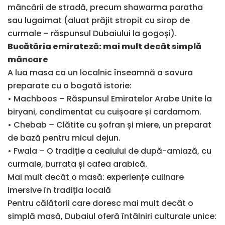
mâncării de stradă, precum shawarma paratha
sau lugaimat (aluat prăjit stropit cu sirop de
curmale – răspunsul Dubaiului la gogoși).
Bucătăria emirateză: mai mult decât simplă
mâncare
A lua masa ca un localnic înseamnă a savura
preparate cu o bogată istorie:
• Machboos – Răspunsul Emiratelor Arabe Unite la
biryani, condimentat cu cuișoare și cardamom.
• Chebab – Clătite cu șofran și miere, un preparat
de bază pentru micul dejun.
• Fwala – O tradiție a ceaiului de după-amiază, cu
curmale, burrata și cafea arabică.
Mai mult decât o masă: experiențe culinare
imersive în tradiția locală
Pentru călătorii care doresc mai mult decât o
simplă masă, Dubaiul oferă întâlniri culturale unice: