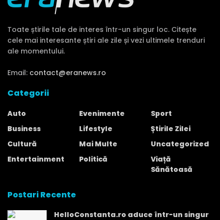
Toate știrile tale de interes într-un singur loc. Citește
cele mai interesante știri ale zile și vezi ultimele trenduri
ale momentului.
Email:
contact@eranews.ro
Categorii
Auto
Evenimente
Sport
Business
Lifestyle
Știrile Zilei
Cultură
Mai Multe
Uncategorized
Entertainment
Politică
Viață
Sănătoasă
Postari Recente
HelloConstanta.ro aduce într-un singur