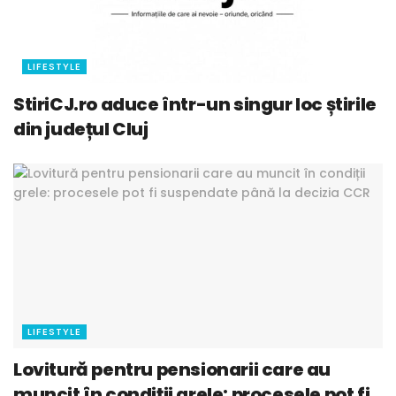
LIFESTYLE
StiriCJ.ro aduce într-un singur loc știrile
din județul Cluj
LIFESTYLE
Lovitură pentru pensionarii care au
muncit în condiții grele: procesele pot fi