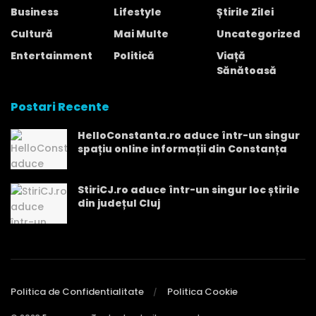
Business
Lifestyle
Știrile Zilei
Cultură
Mai Multe
Uncategorized
Entertainment
Politică
Viață
Sănătoasă
Postari Recente
HelloConstanta.ro aduce într-un singur
spațiu online informații din Constanța
StiriCJ.ro aduce într-un singur loc știrile
din județul Cluj
Politica de Confidentialitate
Politica Cookie