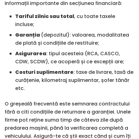
Informații importante din secțiunea financiară:
Tariful zilnic sau total
, cu toate taxele
incluse;
Garanția
(depozitul): valoarea, modalitatea
de plată și condițiile de restituire;
Asigurarea
: tipul acesteia (RCA, CASCO,
CDW, SCDW), ce acoperă și ce excepții are;
Costuri suplimentare
: taxe de livrare, taxă de
curățenie, kilometraj suplimentar, șofer tânăr
etc.
O greșeală frecventă este semnarea contractului
fără a citi condițiile de returnare a garanției. Unele
firme pot reține suma timp de câteva zile după
predarea mașinii, până la verificarea completă a
vehiculului. Asigură-te că știi exact când și cum îți