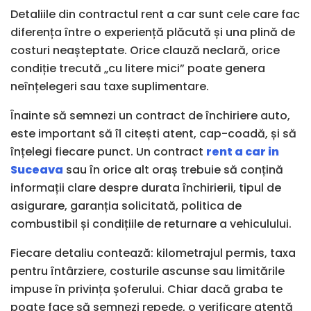
Detaliile din contractul rent a car sunt cele care fac
diferența între o experiență plăcută și una plină de
costuri neașteptate. Orice clauză neclară, orice
condiție trecută „cu litere mici” poate genera
neînțelegeri sau taxe suplimentare.
Înainte să semnezi un contract de închiriere auto,
este important să îl citești atent, cap-coadă, și să
înțelegi fiecare punct. Un contract
rent a car in
Suceava
sau în orice alt oraș trebuie să conțină
informații clare despre durata închirierii, tipul de
asigurare, garanția solicitată, politica de
combustibil și condițiile de returnare a vehiculului.
Fiecare detaliu contează: kilometrajul permis, taxa
pentru întârziere, costurile ascunse sau limitările
impuse în privința șoferului. Chiar dacă graba te
poate face să semnezi repede, o verificare atentă