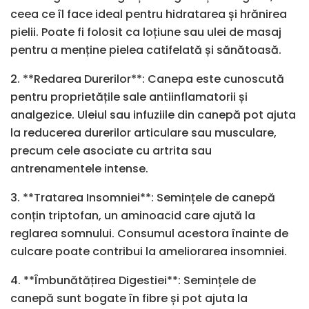
ceea ce îl face ideal pentru hidratarea și hrănirea
pielii. Poate fi folosit ca loțiune sau ulei de masaj
pentru a menține pielea catifelată și sănătoasă.
2. **Redarea Durerilor**: Canepa este cunoscută
pentru proprietățile sale antiinflamatorii și
analgezice. Uleiul sau infuziile din canepă pot ajuta
la reducerea durerilor articulare sau musculare,
precum cele asociate cu artrita sau
antrenamentele intense.
3. **Tratarea Insomniei**: Semințele de canepă
conțin triptofan, un aminoacid care ajută la
reglarea somnului. Consumul acestora înainte de
culcare poate contribui la ameliorarea insomniei.
4. **Îmbunătățirea Digestiei**: Semințele de
canepă sunt bogate în fibre și pot ajuta la