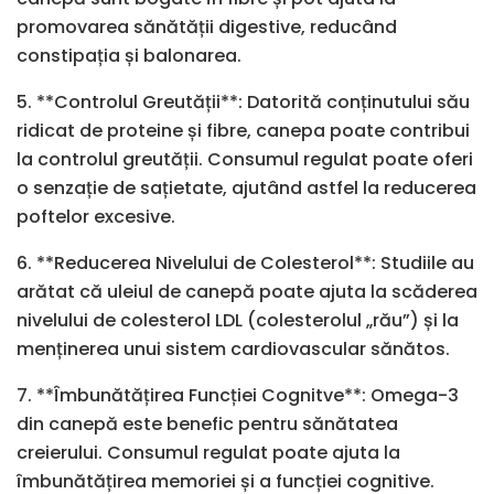
promovarea sănătății digestive, reducând
constipația și balonarea.
5. **Controlul Greutății**: Datorită conținutului său
ridicat de proteine și fibre, canepa poate contribui
la controlul greutății. Consumul regulat poate oferi
o senzație de sațietate, ajutând astfel la reducerea
poftelor excesive.
6. **Reducerea Nivelului de Colesterol**: Studiile au
arătat că uleiul de canepă poate ajuta la scăderea
nivelului de colesterol LDL (colesterolul „rău”) și la
menținerea unui sistem cardiovascular sănătos.
7. **Îmbunătățirea Funcției Cognitve**: Omega-3
din canepă este benefic pentru sănătatea
creierului. Consumul regulat poate ajuta la
îmbunătățirea memoriei și a funcției cognitive.