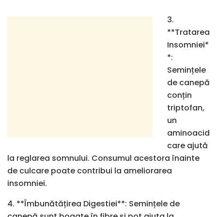
3.
**Tratarea
Insomniei*
*:
Semințele
de canepă
conțin
triptofan,
un
aminoacid
care ajută
la reglarea somnului. Consumul acestora înainte
de culcare poate contribui la ameliorarea
insomniei.
4. **Îmbunătățirea Digestiei**: Semințele de
canepă sunt bogate în fibre și pot ajuta la