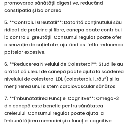
promovarea sănătății digestive, reducând
constipația și balonarea.
5. **Controlul Greutății**: Datorită conținutului său
ridicat de proteine și fibre, canepa poate contribui
la controlul greutății. Consumul regulat poate oferi
o senzație de sațietate, ajutând astfel la reducerea
poftelor excesive.
6. **Reducerea Nivelului de Colesterol**: Studiile au
arătat că uleiul de canepă poate ajuta la scăderea
nivelului de colesterol LDL (colesterolul „rău”) și la
menținerea unui sistem cardiovascular sănătos.
7. **Îmbunătățirea Funcției Cognitve**: Omega-3
din canepă este benefic pentru sănătatea
creierului. Consumul regulat poate ajuta la
îmbunătățirea memoriei și a funcției cognitive.