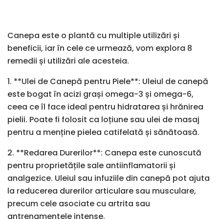
Canepa este o plantă cu multiple utilizări și
beneficii, iar în cele ce urmează, vom explora 8
remedii și utilizări ale acesteia.
1. **Ulei de Canepă pentru Piele**: Uleiul de canepă
este bogat în acizi grași omega-3 și omega-6,
ceea ce îl face ideal pentru hidratarea și hrănirea
pielii. Poate fi folosit ca loțiune sau ulei de masaj
pentru a menține pielea catifelată și sănătoasă.
2. **Redarea Durerilor**: Canepa este cunoscută
pentru proprietățile sale antiinflamatorii și
analgezice. Uleiul sau infuziile din canepă pot ajuta
la reducerea durerilor articulare sau musculare,
precum cele asociate cu artrita sau
antrenamentele intense.