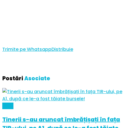
Trimite pe Whatsapp
Distribuie
Postări
Asociate
Auto
Tinerii s-au aruncat îmbrățișați în fața
TIR-ului, pe A1, după ce le-a fost tăiate