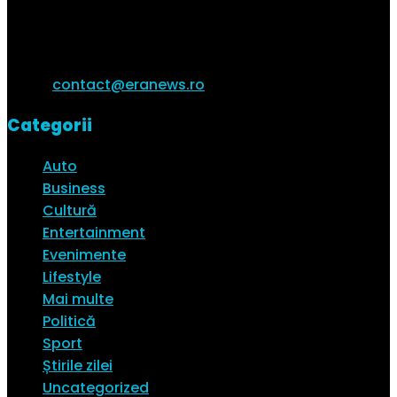
cele mai interesante știri ale zile și vezi ultimele
trenduri ale momentului.
Email:
contact@eranews.ro
Categorii
Auto
Business
Cultură
Entertainment
Evenimente
Lifestyle
Mai multe
Politică
Sport
Știrile zilei
Uncategorized