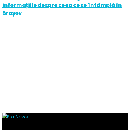
informațiile despre ceea ce se întâmplă în
Brașov
Toate știrile tale de interes într-un singur loc. Citește